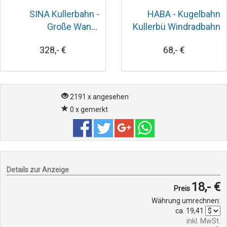
SINA Kullerbahn -
HABA - Kugelbahn
Große Wand-
Kullerbü Windradbahn
Kugelbahn
328,- €
68,- €
2191 x angesehen
0 x gemerkt
Details zur Anzeige
18,- €
Preis
Währung umrechnen:
ca.
19,41
inkl. MwSt.