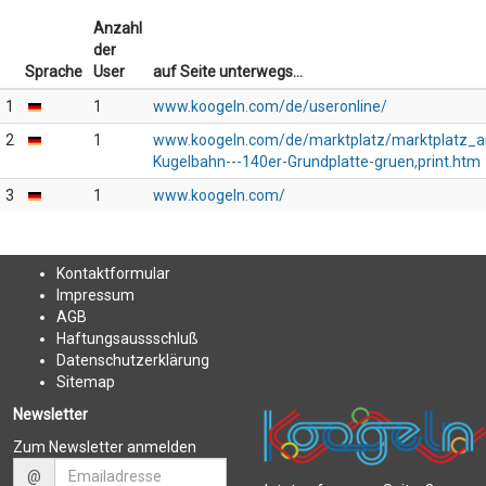
Anzahl
der
Sprache
User
auf Seite unterwegs...
1
1
www.koogeln.com/de/useronline/
2
1
www.koogeln.com/de/marktplatz/marktplatz_an
Kugelbahn---140er-Grundplatte-gruen,print.htm
3
1
www.koogeln.com/
Kontakt
formular
Impressum
AGB
Haftungsaussschluß
Datenschutzerklärung
Sitemap
Newsletter
Zum Newsletter anmelden
@