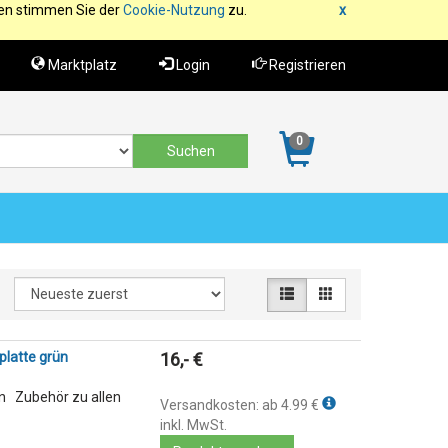
fen stimmen Sie der
Cookie-Nutzung
zu.
x
Marktplatz
Login
Registrieren
0
platte grün
16,- €
ün Zubehör zu allen
Versandkosten: ab 4.99 €
inkl. MwSt.