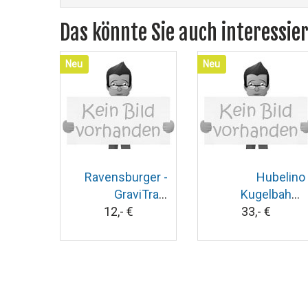
Das könnte Sie auch interessie
Neu
Neu
Ravensburger -
Hubelino
GraviTrax:
Kugelbahn -
12,- €
Katapult
33,- €
Trichter