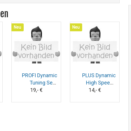
ren
Neu
Neu
PROFI Dynamic
PLUS Dynamic
Tuning Set -
High Speed -
19,- €
Kugelbahn
14,- €
Kugelbahn