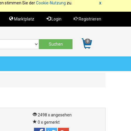
fen stimmen Sie der
Cookie-Nutzung
zu.
x
Marktplatz
Login
Registrieren
0
2498 x angesehen
0 x gemerkt