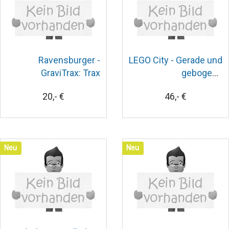
Ravensburger -
LEGO City - Gerade und
GraviTrax: Trax
gebogene
Zugschienen
20,- €
46,- €
Neu
Neu