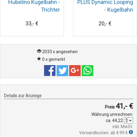
Hubelino Kugelbahn -
PLUS Dynamic Looping
Trichter
- Kugelbahn
33,- €
20,- €
2033 x angesehen
0 x gemerkt
Details zur Anzeige
41,- €
Preis
Währung umrechnen:
ca.
44,22
inkl. MwSt.
Versandkosten: ab 4.99 €